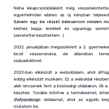
Néha kikapcsolódásként még visszatekintett
egyértelműen ebben az új irányban teljesede
Szívem egy kis részét belevarrom minden m
kézhez kapja, érzékeli és ugyanúgy szeretn
szeretettel készítettem. :)
2022. januárjában megszületett a 2. gyermeke
kicsit visszavonulva, de állandóan ter
szabadidőmet.
2023-ban elkészült a weboldalam, ahol átfo
eddig elkészült munkáim. Ez a weboldal részben a
akik nincsenek fent a közösségi oldalakon, ők i
készítek. Tovább bővítve a termékeimet, létr
@
efzsedesign
oldalamat, ahol az egyéb kieg
mutatom be.