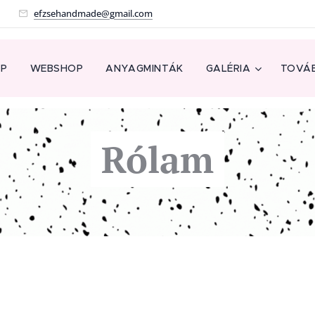
!
efzsehandmade@gmail.com
AP
WEBSHOP
ANYAGMINTÁK
GALÉRIA
TOVÁB
Rólam