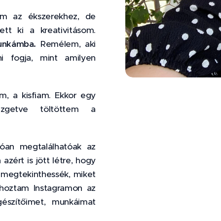
em az ékszerekhez, de
tt ki a kreativitásom.
unkámba.
Remélem, aki
i fogja, mint amilyen
m, a kisfiam. Ekkor egy
vezgetve töltöttem a
góan megtalálhatóak az
zért is jött létre, hogy
s megtekinthessék, miket
ehoztam Instagramon az
észítőimet, munkáimat