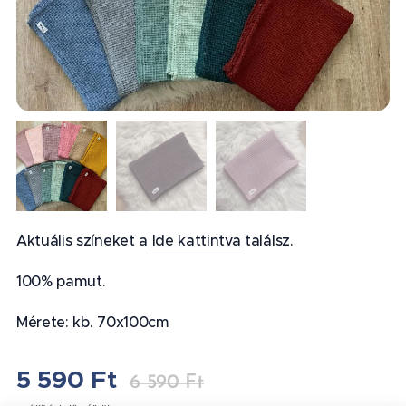
Aktuális színeket a
Ide kattintva
találsz.
100% pamut.
Mérete: kb. 70x100cm
5 590
Ft
6 590
Ft