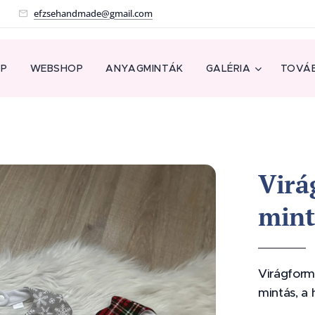
!
efzsehandmade@gmail.com
AP
WEBSHOP
ANYAGMINTÁK
GALÉRIA
TOVÁB
Virá
mint
Virágform
mintás, a 