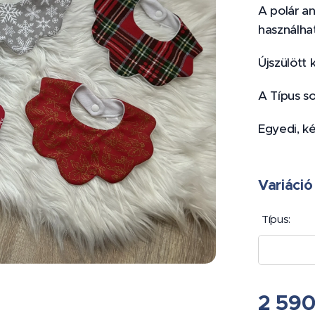
A polár an
használha
Újszülött 
A Típus so
Egyedi, k
Variáció
Típus:
2 59