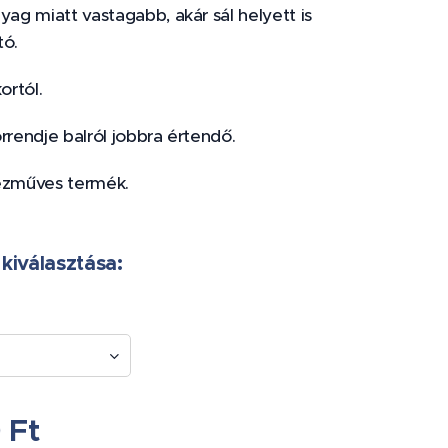
yag miatt vastagabb, akár sál helyett is
tó.
kortól.
rrendje balról jobbra értendő.
ézműves termék.
 kiválasztása:
0
Ft