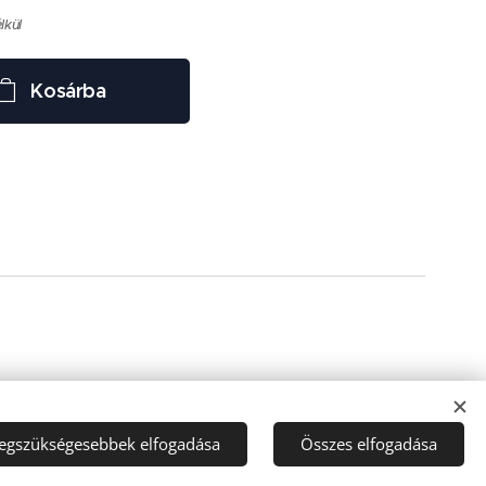
élkül
Kosárba
legszükségesebbek elfogadása
Összes elfogadása