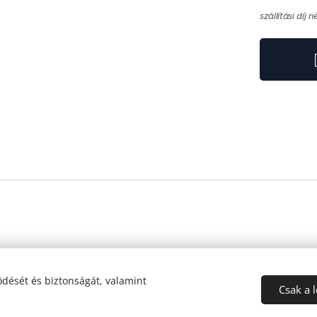
szállítási díj n
dését és biztonságát, valamint
Csak a 
Az oldalt a
Webnode
működteti
Sütik