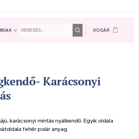
BIAK
KOSÁR
gkendő- Karácsonyi
ás
ájú, karácsonyi mintás nyálkendő. Egyik oldala
hátoldala fehér polár anyag.