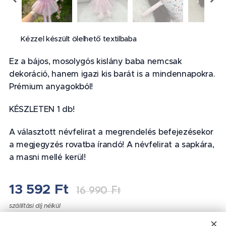
✨ Kézzel készült ölelhető textilbaba ✨
Ez a bájos, mosolygós kislány baba nemcsak
dekoráció, hanem igazi kis barát is a mindennapokra.
Prémium anyagokból!
KÉSZLETEN 1 db!
A választott névfelirat a megrendelés befejezésekor
a megjegyzés rovatba írandó! A névfelirat a sapkára,
a masni mellé kerül!
13 592
Ft
16 990
Ft
szállítási díj nélkül