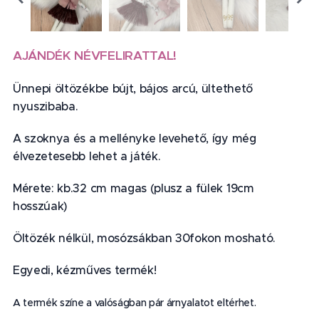
AJÁNDÉK NÉVFELIRATTAL!
Ünnepi öltözékbe bújt, bájos arcú, ültethető
nyuszibaba.
A szoknya és a mellényke levehető, így még
élvezetesebb lehet a játék.
Mérete: kb.32 cm magas (plusz a fülek 19cm
hosszúak)
Öltözék nélkül, mosózsákban 30fokon mosható.
Egyedi, kézműves termék!
A termék színe a valóságban pár árnyalatot eltérhet.