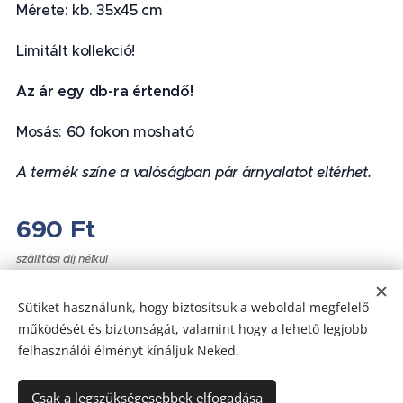
Mérete: kb. 35x45 cm
Limitált kollekció!
Az ár egy db-ra értendő!
Mosás: 60 fokon mosható
A termék színe a valóságban pár árnyalatot eltérhet.
690
Ft
szállítási díj nélkül
Sütiket használunk, hogy biztosítsuk a weboldal megfelelő
működését és biztonságát, valamint hogy a lehető legjobb
felhasználói élményt kínáljuk Neked.
Az oldalt a
Webnode
működteti
Sütik
Csak a legszükségesebbek elfogadása