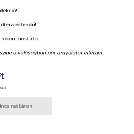
llekció!
 db-ra értendő!
 fokon mosható
színe a valóságban pár árnyalatot eltérhet.
t
élkül
incs raktáron