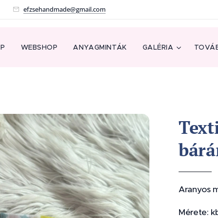
!
efzsehandmade@gmail.com
AP
WEBSHOP
ANYAGMINTÁK
GALÉRIA
TOVÁB
Text
bárá
Aranyos mi
Mérete: k