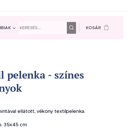
BIAK
KOSÁR
il pelenka - színes
nyok
ntával ellátott, vékony textilpelenka.
b. 35x45 cm