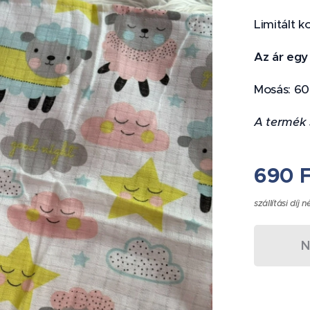
Limitált ko
Az ár egy
Mosás: 60
A termék 
690
F
szállítási díj n
N