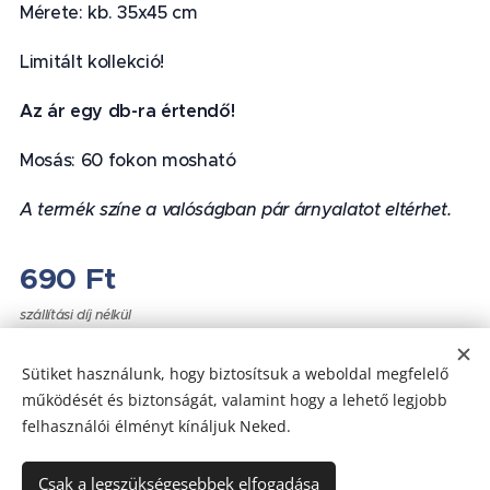
Mérete: kb. 35x45 cm
Limitált kollekció!
Az ár egy db-ra értendő!
Mosás: 60 fokon mosható
A termék színe a valóságban pár árnyalatot eltérhet.
690
Ft
szállítási díj nélkül
Sütiket használunk, hogy biztosítsuk a weboldal megfelelő
működését és biztonságát, valamint hogy a lehető legjobb
felhasználói élményt kínáljuk Neked.
Az oldalt a
Webnode
működteti
Sütik
Csak a legszükségesebbek elfogadása