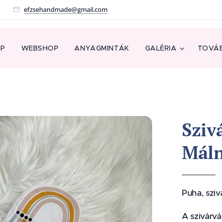
!
efzsehandmade@gmail.com
AP
WEBSHOP
ANYAGMINTÁK
GALÉRIA
TOVÁB
Sziv
Mál
Puha, szi
A szivárvá