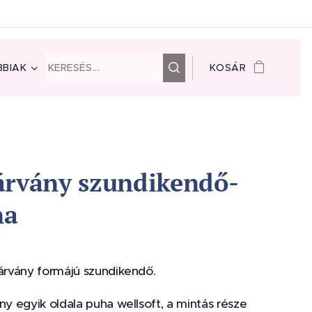
BIAK
KOSÁR
árvány szundikendő-
na
várvány formájú szundikendő.
ny egyik oldala puha wellsoft, a mintás része