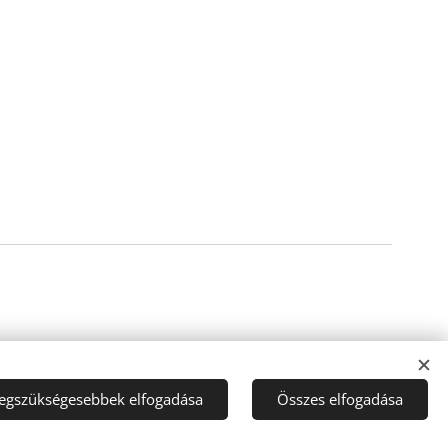
legszükségesebbek elfogadása
Összes elfogadása