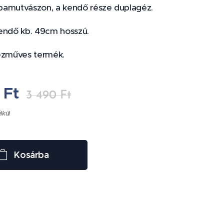
amutvászon, a kendő része duplagéz.
endő kb. 49cm hosszú.
ézműves termék.
Ft
3 490
Ft
élkül
Kosárba