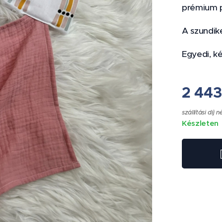
prémium p
A szundik
Egyedi, k
2 443
szállítási díj n
Készleten