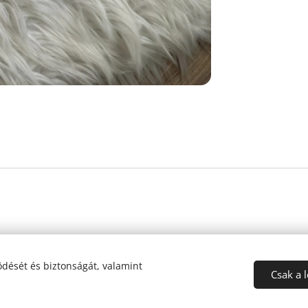
dését és biztonságát, valamint
Csak a 
Az oldalt a
Webnode
működteti
Sütik