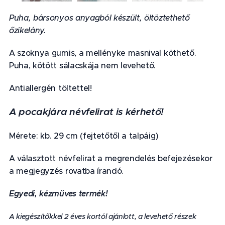
Puha, bársonyos anyagból készült, öltöztethető
őzikelány.
A szoknya gumis, a mellényke masnival köthető.
Puha, kötött sálacskája nem levehető.
Antiallergén töltettel!
A pocakjára névfelirat is kérhető!
Mérete: kb. 29 cm (fejtetőtől a talpáig)
A választott névfelirat a megrendelés befejezésekor
a megjegyzés rovatba írandó.
Egyedi, kézműves termék!
❤
A kiegészítőkkel 2 éves kortól ajánlott, a levehető részek