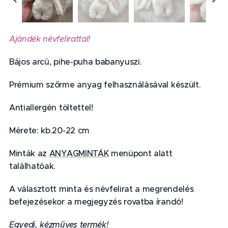
Ajándék névfelirattal!
Bájos arcú, pihe-puha babanyuszi.
Prémium szőrme anyag felhasználásával készült.
Antiallergén töltettel!
Mérete: kb.20-22 cm
Minták az
ANYAGMINTÁK
menüpont alatt
találhatóak.
A választott minta és névfelirat a megrendelés
befejezésekor a megjegyzés rovatba írandó!
Egyedi, kézműves termék!