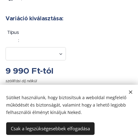
Variáció kiválasztása:
Típus
:
9 990
Ft
-tól
szállítási díj nélkül
Sütiket használunk, hogy biztosítsuk a weboldal megfelelő
működését és biztonságát, valamint hogy a lehető legjobb
felhasználói élményt kínáljuk Neked.
Az oldalt a
Webnode
működteti
Sütik
Csak a legszükségesebbek elfogadása