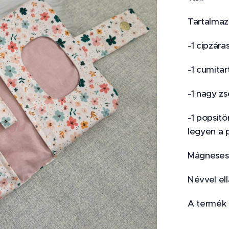
Tartalmaz
-1 cipzára
-1 cumitar
-1 nagy z
-1 popsit
legyen a 
Mágneses z
Névvel ell
A termék r