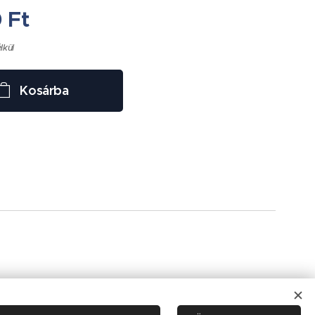
0
Ft
élkül
Kosárba