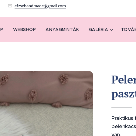
!
efzsehandmade@gmail.com
AP
WEBSHOP
ANYAGMINTÁK
GALÉRIA
TOVÁB
Pele
pasz
Praktikus
pelenkacs
van.