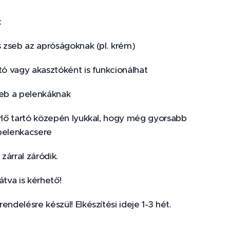
:
s zseb az apróságoknak (pl. krém)
tó vagy akasztóként is funkcionálhat
seb a pelenkáknak
örlő tartó közepén lyukkal, hogy még gyorsabb
pelenkacsere
árral záródik.
átva is kérhető!
endelésre készül! Elkészítési ideje 1-3 hét.