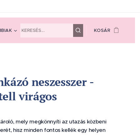
BIAK
KOSÁR
nkázó neszesszer -
tell virágos
 tároló, mely megkönnyíti az utazás közbeni
erét, hisz minden fontos kellék egy helyen