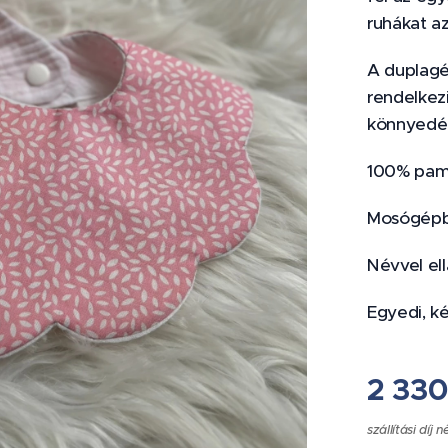
ruhákat az
A duplagé
rendelkezi
könnyedén
100% pam
Mosógépb
Névvel ell
Egyedi, k
2 33
szállítási díj n