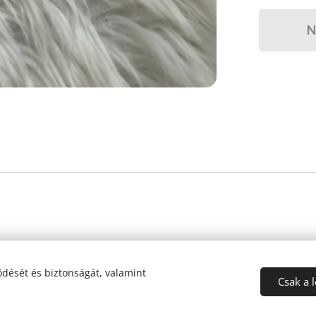
N
dését és biztonságát, valamint
Csak a 
Az oldalt a
Webnode
működteti
Sütik