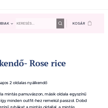
BIAK
KOSÁR
kendő- Rose rice
sajos 2 oldalas nyálkendő
ala mintás pamuvászon, másik oldala egyszínű
 így minden outfit-hez remekül passzol. Dobd
színű ruhákat a mintás oldallal, a mintás