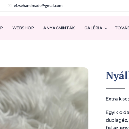
!
efzsehandmade@gmail.com
AP
WEBSHOP
ANYAGMINTÁK
GALÉRIA
TOVÁB
Nyál
Extra kisc
Egyik old
duplagéz,
fel az egy