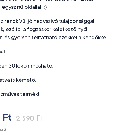
 egyszínű oldallal. :)
z rendkívül jó nedvszívó tulajdonsággal
k, ezáltal a fogzáskor keletkező nyál
 és gyorsan felitatható ezekkel a kendőkkel.
ut
en 30fokon mosható.
átva is kérhető.
ézműves termék!
0
Ft
2 590
Ft
élkül