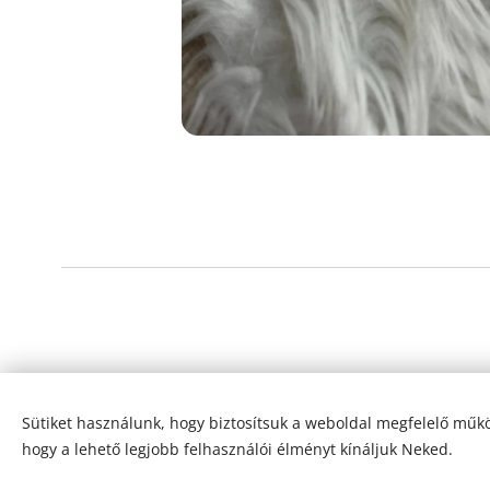
Sütiket használunk, hogy biztosítsuk a weboldal megfelelő műkö
hogy a lehető legjobb felhasználói élményt kínáljuk Neked.