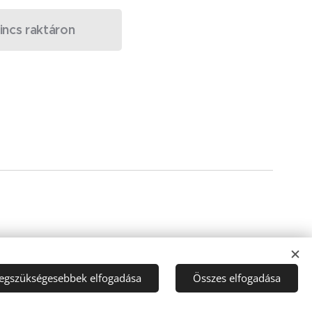
incs raktáron
legszükségesebbek elfogadása
Összes elfogadása