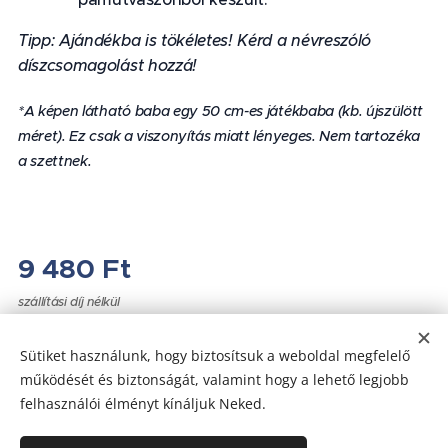
Tipp: Ajándékba is tökéletes! Kérd a névreszóló
díszcsomagolást hozzá!
*A képen látható baba egy 50 cm-es játékbaba (kb. újszülött
méret). Ez csak a viszonyítás miatt lényeges. Nem tartozéka
a szettnek.
9 480
Ft
szállítási díj nélkül
Sütiket használunk, hogy biztosítsuk a weboldal megfelelő
működését és biztonságát, valamint hogy a lehető legjobb
felhasználói élményt kínáljuk Neked.
Az oldalt a
Webnode
működteti
Sütik