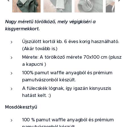
Nagy méretű törölköző, mely végigkíséri a
kisgyermekkort.
Újszülött kortól kb. 6 éves korig használható.
(Akár tovább is.)
Mérete: A törölköző mérete 70x100 cm (plusz
a kapucni )
100% pamut waffle anyagból és prémium
pamutvászonból készült.
A fülecskék lógnak, így igazán kisnyuszis
hatást kelt. :)
Mosdókesztyű
100 % pamut waffle anyagból és prémium
pamutvászonból készült.