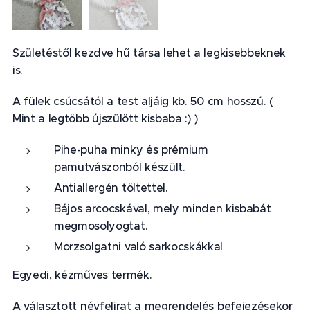
Születéstől kezdve hű társa lehet a legkisebbeknek
is.
A fülek csúcsától a test aljáig kb. 50 cm hosszú. (
Mint a legtöbb újszülött kisbaba :) )
Pihe-puha minky és prémium
pamutvászonból készült.
Antiallergén töltettel.
Bájos arcocskával, mely minden kisbabát
megmosolyogtat.
Morzsolgatni való sarkocskákkal
Egyedi, kézműves termék.
A választott névfelirat a megrendelés befejezésekor