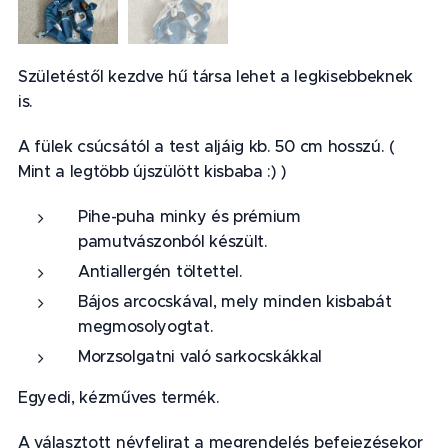
Születéstől kezdve hű társa lehet a legkisebbeknek
is.
A fülek csúcsától a test aljáig kb. 50 cm hosszú. (
Mint a legtöbb újszülött kisbaba :) )
Pihe-puha minky és prémium
pamutvászonból készült.
Antiallergén töltettel.
Bájos arcocskával, mely minden kisbabát
megmosolyogtat.
Morzsolgatni való sarkocskákkal
Egyedi, kézműves termék.
A választott névfelirat a megrendelés befejezésekor