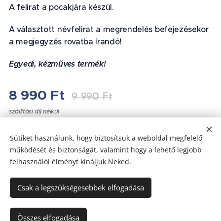
A felirat a pocakjára készül.
A választott névfelirat a megrendelés befejezésekor
a megjegyzés rovatba írandó!
Egyedi, kézműves termék!
❤
8 990
Ft
9 990
Ft
szállítási díj nélkül
Sütiket használunk, hogy biztosítsuk a weboldal megfelelő
működését és biztonságát, valamint hogy a lehető legjobb
felhasználói élményt kínáljuk Neked.
Az oldalt a
Webnode
működteti
Sütik
Csak a legszükségesebbek elfogadása
Nincs raktáron
Összes elfogadása