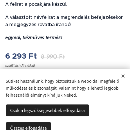
A felirat a pocakjára készül.
A választott névfelirat a megrendelés befejezésekor
a megjegyzés rovatba írandó!
Egyedi, kézműves termék!
❤
6 293
Ft
8 990
Ft
szállítási díj nélkül
Sütiket használunk, hogy biztosítsuk a weboldal megfelelő
működését és biztonságát, valamint hogy a lehető legjobb
felhasználói élményt kínáljuk Neked.
Az oldalt a
Webnode
működteti
Sütik
Csak a legszükségesebbek elfogadása
Nincs raktáron
Összes elfogadása