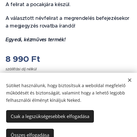
A felirat a pocakjára készül.
A választott névfelirat a megrendelés befejezésekor
a megjegyzés rovatba írandó!
Egyedi, kézműves termék!
❤
8 990
Ft
szállítási díj nélkül
Sütiket használunk, hogy biztosítsuk a weboldal megfelelő
működését és biztonságát, valamint hogy a lehető legjobb
felhasználói élményt kínáljuk Neked.
Az oldalt a
Webnode
működteti
Sütik
Csak a legszükségesebbek elfogadása
Nincs raktáron
Összes elfogadása