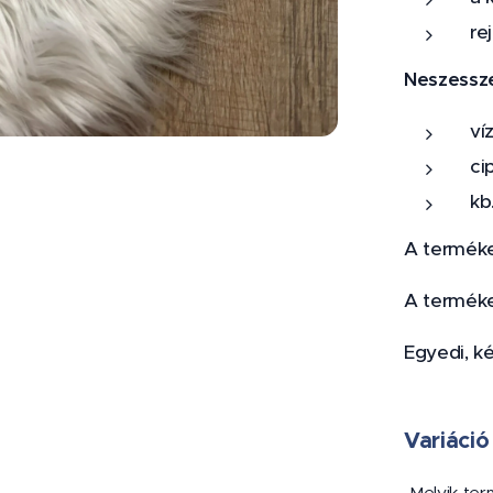
re
Neszessze
ví
ci
kb
A terméke
A terméke
Egyedi, k
Variáció
Melyik te