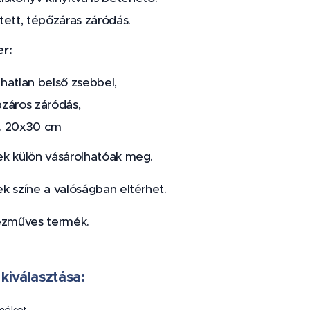
jtett, tépőzáras záródás.
r:
zhatlan belső zsebbel,
pzáros záródás,
. 20x30 cm
k külön vásárolhatóak meg.
k színe a valóságban eltérhet.
ézműves termék.
 kiválasztása:
rméket