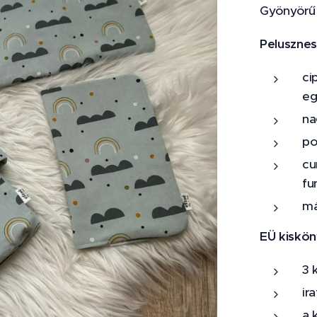
Gyönyörű u
Pelusznes
ci
eg
na
po
cu
fu
má
EÜ kiskön
3 
ir
a 