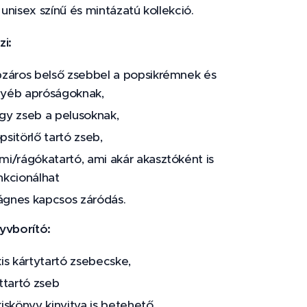
nisex színű és mintázatú kollekció.
zi:
pzáros belső zsebbel a popsikrémnek és
yéb apróságoknak,
gy zseb a pelusoknak,
psitörlő tartó zseb,
mi/rágókatartó, ami akár akasztóként is
nkcionálhat
gnes kapcsos záródás.
yvborító:
kis kártytartó zsebecske,
attartó zseb
kiskönyv kinyitva is betehető.