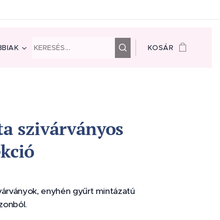
BIAK
KOSÁR
a szivárványos
ekció
várványok, enyhén gyűrt mintázatú
zonból.