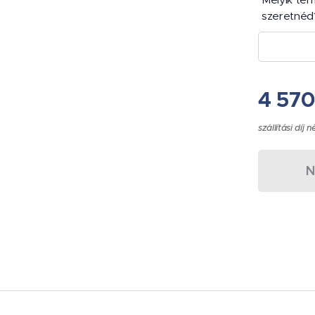
szeretnéd
4 57
szállítási díj n
N