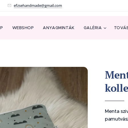
!
efzsehandmade@gmail.com
AP
WEBSHOP
ANYAGMINTÁK
GALÉRIA
TOVÁB
Ment
koll
Menta szi
pamutvás