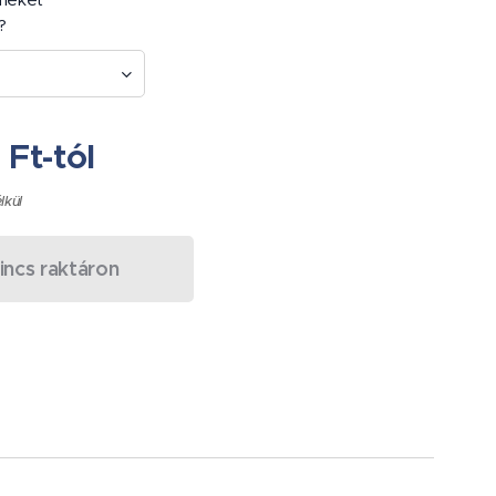
?
0
Ft
-tól
élkül
incs raktáron