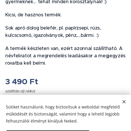
gyermeknek... tehát minden korosztálynak! :)
Kicsi, de hasznos termék.
Sok apró dolog belefér, pl. papírzsepi, rúzs,
kulcscsomó, igazolványok, pénz,...bármi. :)
A termék készleten van, ezért azonnal szállítható. A
névfeliratot a megrendelés leadásakor a megjegyzés
rovatba kell beírni.
3 490
Ft
szállítási díj nélkül
Sütiket használunk, hogy biztosítsuk a weboldal megfelelő
működését és biztonságát, valamint hogy a lehető legjobb
felhasználói élményt kínáljuk Neked.
Az oldalt a
Webnode
működteti
Sütik