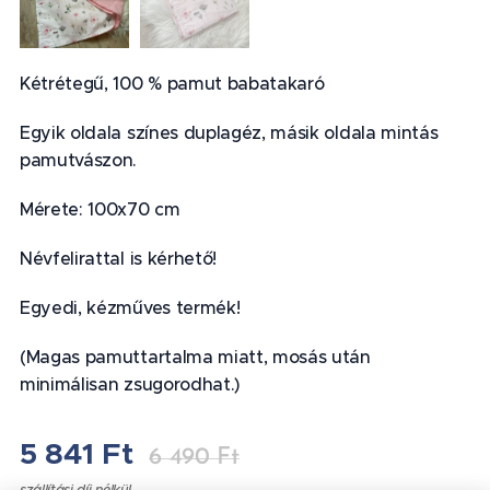
Kétrétegű, 100 % pamut babatakaró
Egyik oldala színes duplagéz, másik oldala mintás
pamutvászon.
Mérete: 100x70 cm
Névfelirattal is kérhető!
Egyedi, kézműves termék!
(Magas pamuttartalma miatt, mosás után
minimálisan zsugorodhat.)
5 841
Ft
6 490
Ft