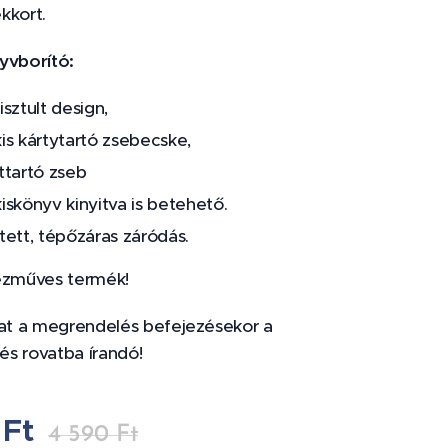
kkort.
yvborító:
tisztult design,
kis kártytartó zsebecske,
attartó zseb
kiskönyv kinyitva is betehető.
jtett, tépőzáras záródás.
ézműves termék!
rat a megrendelés befejezésekor a
s rovatba írandó!
Ft
4 590
Ft