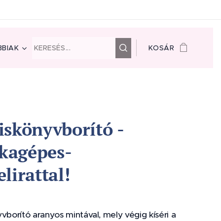
BIAK
KOSÁR
iskönyvborító -
kagépes-
lirattal!
vborító aranyos mintával, mely végig kíséri a