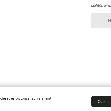
szállítási díj n
N
dését és biztonságát, valamint
Csak a 
Az oldalt a
Webnode
működteti
Sütik