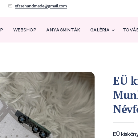
!
efzsehandmade@gmail.com
AP
WEBSHOP
ANYAGMINTÁK
GALÉRIA
TOVÁB
EÜ k
Mun
Névfe
EÜ kisköny