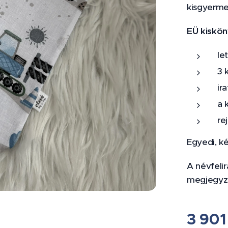
kisgyerme
EÜ kiskön
le
3 
ir
a 
re
Egyedi, k
A névfeli
megjegyzé
3 901