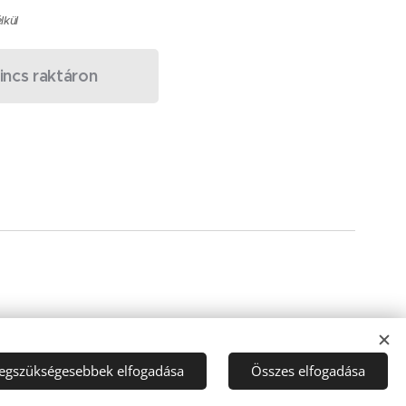
élkül
incs raktáron
legszükségesebbek elfogadása
Összes elfogadása