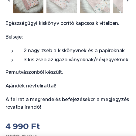
Egészségügyi kiskönyv borító kapcsos kivitelben.
Belseje:
2 nagy zseb a kiskönyvnek és a papíroknak
3 kis zseb az igazolványoknak/névjegyeknek
Pamutvászonból készült.
Ajándék névfelirattal!
A felirat a megrendelés befejezésekor a megjegyzés
rovatba írandó!
4 990
Ft