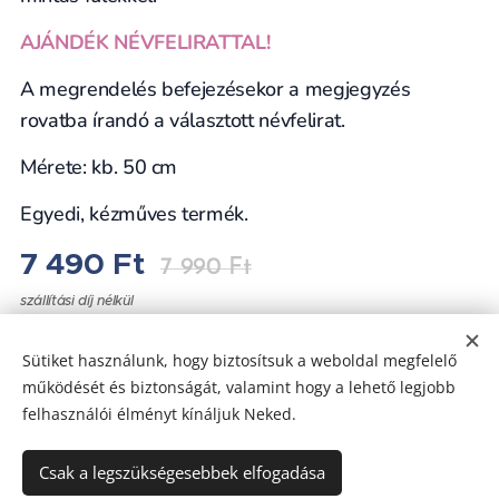
AJÁNDÉK NÉVFELIRATTAL!
A megrendelés befejezésekor a megjegyzés
rovatba írandó a választott névfelirat.
Mérete: kb. 50 cm
Egyedi, kézműves termék.
7 490
Ft
7 990
Ft
szállítási díj nélkül
Sütiket használunk, hogy biztosítsuk a weboldal megfelelő
működését és biztonságát, valamint hogy a lehető legjobb
felhasználói élményt kínáljuk Neked.
Az oldalt a
Webnode
működteti
Sütik
Csak a legszükségesebbek elfogadása