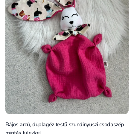
Bájos arcú, duplagéz testű szundinyuszi csodaszép
mintás fülekkel.