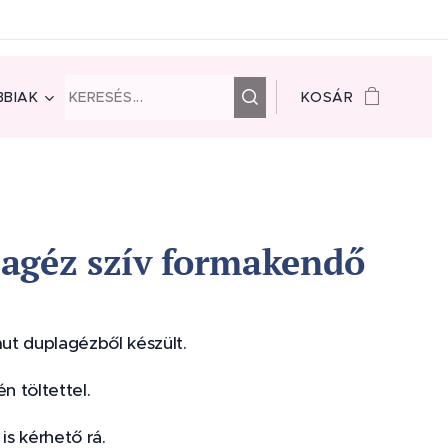
BIAK
KOSÁR
agéz szív formakendő
t duplagézből készült.
én töltettel.
 is kérhető rá.