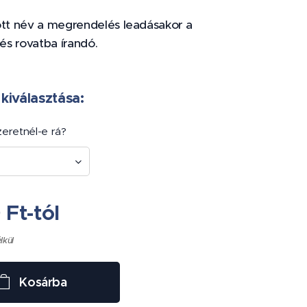
ott név a megrendelés leadásakor a
s rovatba írandó.
 kiválasztása:
szeretnél-e rá?
0
Ft
-tól
élkül
Kosárba