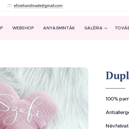
!
efzsehandmade@gmail.com
AP
WEBSHOP
ANYAGMINTÁK
GALÉRIA
TOVÁB
Dupl
100% pamu
Antiallerg
Névfelirat