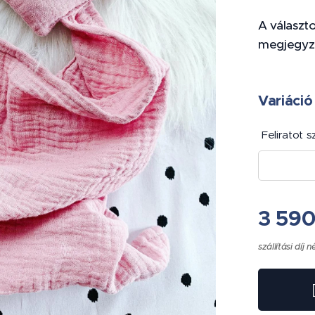
A választ
megjegyzé
Variáció
Feliratot 
3 59
szállítási díj n