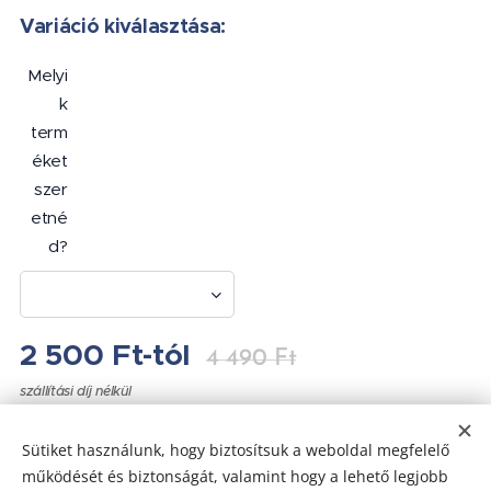
Variáció kiválasztása:
Melyi
k
term
éket
szer
etné
d?
2 500
Ft
-tól
4 490
Ft
szállítási díj nélkül
Sütiket használunk, hogy biztosítsuk a weboldal megfelelő
működését és biztonságát, valamint hogy a lehető legjobb