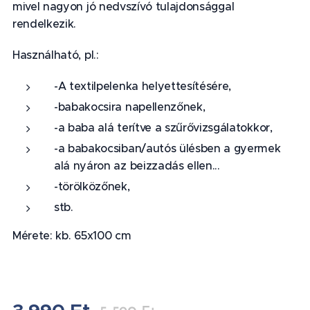
mivel nagyon jó nedvszívó tulajdonsággal
rendelkezik.
Használható, pl.:
-A textilpelenka helyettesítésére,
-babakocsira napellenzőnek,
-a baba alá terítve a szűrővizsgálatokkor,
-a babakocsiban/autós ülésben a gyermek
alá nyáron az beizzadás ellen...
-törölközőnek,
stb.
Mérete: kb. 65x100 cm