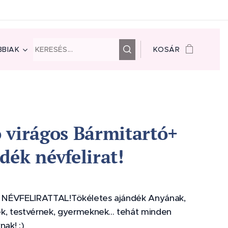
BIAK
KOSÁR
 virágos Bármitartó+
dék névfelirat!
NÉVFELIRATTAL!Tökéletes ajándék Anyának,
k, testvérnek, gyermeknek... tehát minden
nak! :)