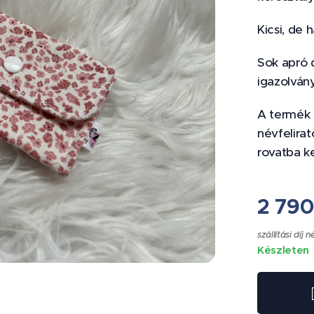
Kicsi, de 
Sok apró d
igazolvány
A termék k
névfelira
rovatba kel
2 79
szállítási díj n
Készleten