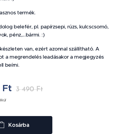
hasznos termék.
olog belefér, pl. papírzsepi, rúzs, kulcscsomó,
ok, pénz,...bármi. :)
észleten van, ezért azonnal szállítható. A
tot a megrendelés leadásakor a megjegyzés
l beírni.
0
Ft
3 490
Ft
élkül
Kosárba