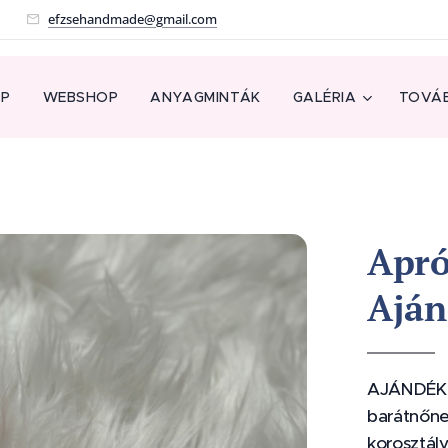
!
efzsehandmade@gmail.com
AP
WEBSHOP
ANYAGMINTÁK
GALÉRIA
TOVÁB
Apró
Aján
AJÁNDÉK 
barátnőne
korosztály