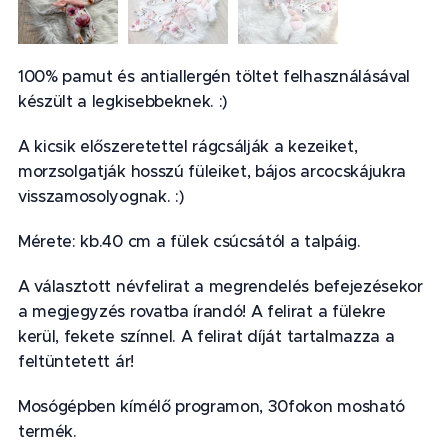
100% pamut és antiallergén töltet felhasználásával
készült a legkisebbeknek. :)
A kicsik előszeretettel rágcsálják a kezeiket,
morzsolgatják hosszú füleiket, bájos arcocskájukra
visszamosolyognak. :)
Mérete: kb.40 cm a fülek csúcsától a talpáig.
A választott névfelirat a megrendelés befejezésekor
a megjegyzés rovatba írandó! A felirat a fülekre
kerül, fekete színnel. A felirat díját tartalmazza a
feltüntetett ár!
Mosógépben kímélő programon, 30fokon mosható
termék.